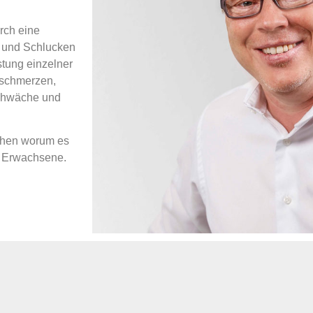
urch eine
 und Schlucken
stung einzelner
fschmerzen,
chwäche und
echen worum es
d Erwachsene.