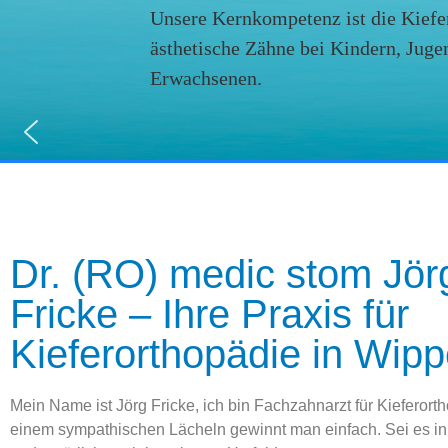
Unsere Kernkompetenz ist die Kiefer
ästhetische Zähne bei Kindern, Juge
Erwachsenen.
Dr. (RO) medic stom Jör
Fricke – Ihre Praxis für
Kieferorthopädie in Wipp
Mein Name ist Jörg Fricke, ich bin Fachzahnarzt für Kieferorth
einem sympathischen Lächeln gewinnt man einfach. Sei es in