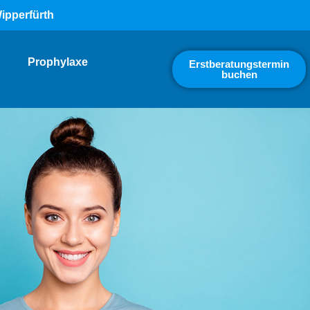
ipperfürth
Prophylaxe
Erstberatungstermin
buchen