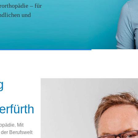
orthopädie – für
ndlichen und
g
erfürth
opädie. Mit
 der Berufswelt