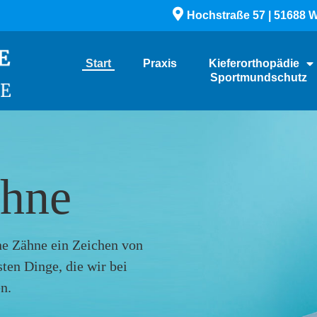
Hochstraße 57 | 51688 W
Start
Praxis
Kieferorthopädie
Sportmundschutz
ähne
ne Zähne ein Zeichen von
sten Dinge, die wir bei
n.